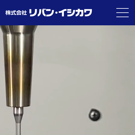
MEN
U